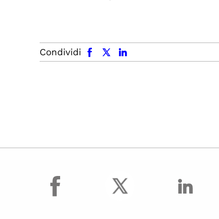
facebook
x.com
linkedin
Condividi
facebook