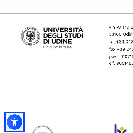
via Palladi
33100 Udin
tel +39 04
fax +39 04
p.iva 0107
c.f. 80014