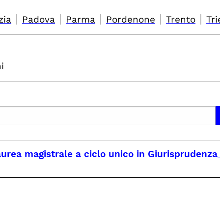
|
|
|
|
|
zia
Padova
Parma
Pordenone
Trento
Tri
i
urea magistrale a ciclo unico in Giurisprudenza