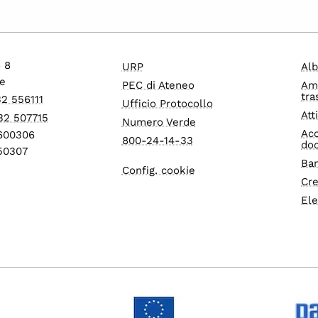
o 8
URP
Alb
e
PEC di Ateneo
Am
tra
32 556111
Ufficio Protocollo
Att
32 507715
Numero Verde
Acc
1600306
800-24-14-33
do
550307
Ban
Config. cookie
Cre
Ele