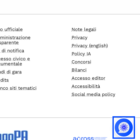
o ufficiale
Note legali
ministrazione
Privacy
sparente
Privacy (english)
i di notifica
Policy IA
esso civico e
Concorsi
cumentale
Bilanci
di di gara
Accesso editor
dits
Accessibilità
nco siti tematici
Social media policy