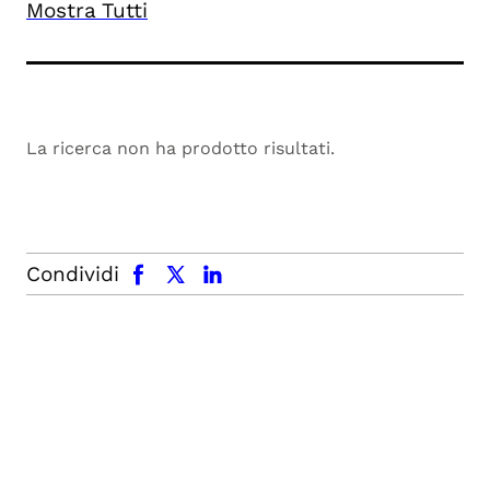
Mostra Tutti
La ricerca non ha prodotto risultati.
facebook
x.com
linkedin
Condividi