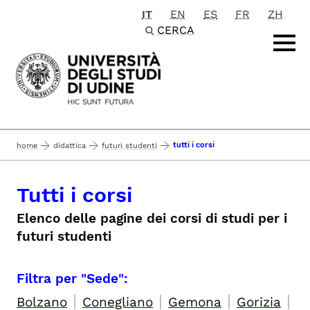
IT
EN
ES
FR
ZH
Passa al contenuto principale
CERCA
tutti i corsi
home
didattica
futuri studenti
Tutti i corsi
Elenco delle pagine dei corsi di studi per i
futuri studenti
Filtra per "Sede":
|
|
|
|
Bolzano
Conegliano
Gemona
Gorizia