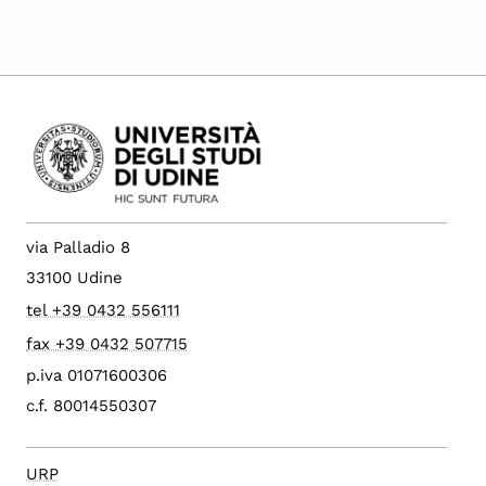
via Palladio 8
33100 Udine
tel +39 0432 556111
fax +39 0432 507715
p.iva 01071600306
c.f. 80014550307
URP