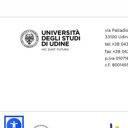
via Palladi
33100 Udin
tel +39 04
fax +39 04
p.iva 0107
c.f. 80014