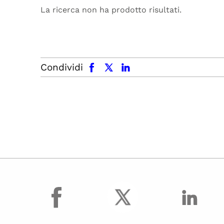
La ricerca non ha prodotto risultati.
facebook
x.com
linkedin
Condividi
facebook