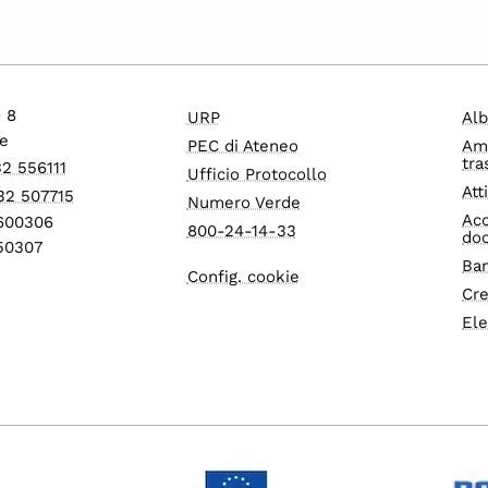
o 8
URP
Alb
e
PEC di Ateneo
Am
tra
32 556111
Ufficio Protocollo
Att
32 507715
Numero Verde
Acc
1600306
800-24-14-33
do
550307
Ban
Config. cookie
Cre
Ele