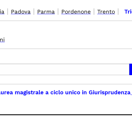
|
|
|
|
|
ia
Padova
Parma
Pordenone
Trento
Tr
ni
urea magistrale a ciclo unico in Giurisprudenza