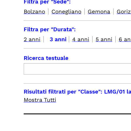
Filtra per "Sede":
|
|
|
Bolzano
Conegliano
Gemona
Goriz
Filtra per "Durata":
|
|
|
|
2 anni
3 anni
4 anni
5 anni
6 an
Ricerca testuale
Risultati filtrati per
"Classe": LMG/01 la
Mostra Tutti