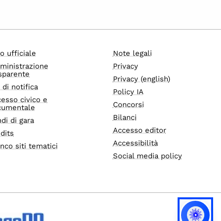
o ufficiale
Note legali
ministrazione
Privacy
sparente
Privacy (english)
i di notifica
Policy IA
esso civico e
Concorsi
cumentale
Bilanci
di di gara
Accesso editor
dits
Accessibilità
nco siti tematici
Social media policy