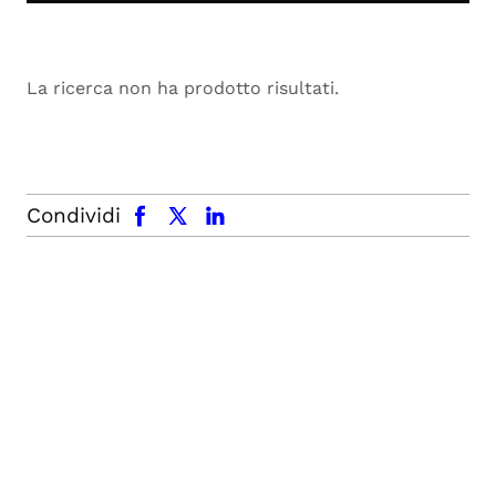
La ricerca non ha prodotto risultati.
facebook
x.com
linkedin
Condividi