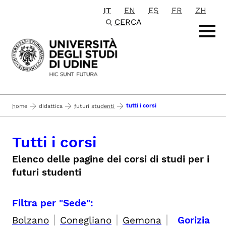
IT
EN
ES
FR
ZH
Passa al contenuto principale
CERCA
tutti i corsi
home
didattica
futuri studenti
Tutti i corsi
Elenco delle pagine dei corsi di studi per i
futuri studenti
Filtra per "Sede":
|
|
|
Bolzano
Conegliano
Gemona
Gorizia