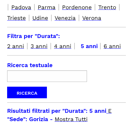
|
|
|
|
|
Padova
Parma
Pordenone
Trento
|
|
|
Trieste
Udine
Venezia
Verona
Filtra per "Durata":
|
|
|
|
2 anni
3 anni
4 anni
5 anni
6 anni
Ricerca testuale
Risultati filtrati per
"Durata": 5 anni
E
"Sede": Gorizia
-
Mostra Tutti