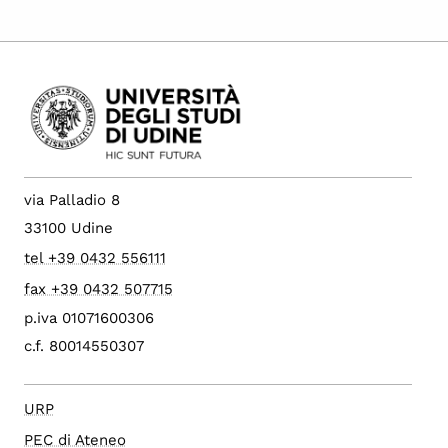
via Palladio 8
33100 Udine
tel +39 0432 556111
fax +39 0432 507715
p.iva 01071600306
c.f. 80014550307
URP
PEC di Ateneo