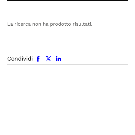
La ricerca non ha prodotto risultati.
facebook
x.com
linkedin
Condividi