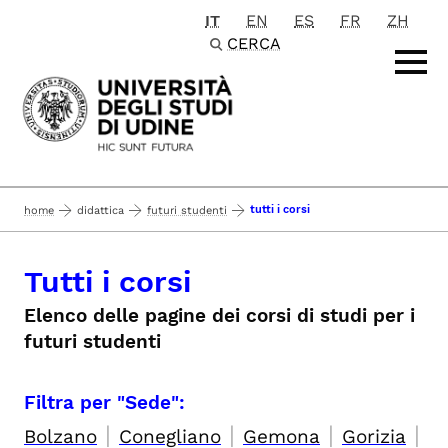
IT
EN
ES
FR
ZH
Passa al contenuto principale
CERCA
tutti i corsi
home
didattica
futuri studenti
Tutti i corsi
Elenco delle pagine dei corsi di studi per i
futuri studenti
Filtra per "Sede":
|
|
|
|
Bolzano
Conegliano
Gemona
Gorizia