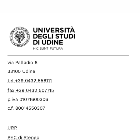
via Palladio 8
33100 Udine
tel +39 0432 556111
fax +39 0432 507715
p.iva 01071600306
c.f. 80014550307
URP
PEC di Ateneo