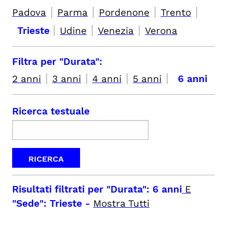
|
|
|
|
Padova
Parma
Pordenone
Trento
|
|
|
Trieste
Udine
Venezia
Verona
Filtra per "Durata":
|
|
|
|
2 anni
3 anni
4 anni
5 anni
6 anni
Ricerca testuale
Risultati filtrati per
"Durata": 6 anni
E
"Sede": Trieste
-
Mostra Tutti