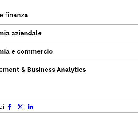
e finanza
ia aziendale
mia e commercio
ment & Business Analytics
facebook
x.com
linkedin
di