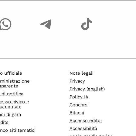
o ufficiale
Note legali
ministrazione
Privacy
sparente
Privacy (english)
i di notifica
Policy IA
esso civico e
Concorsi
cumentale
Bilanci
di di gara
Accesso editor
dits
Accessibilità
nco siti tematici