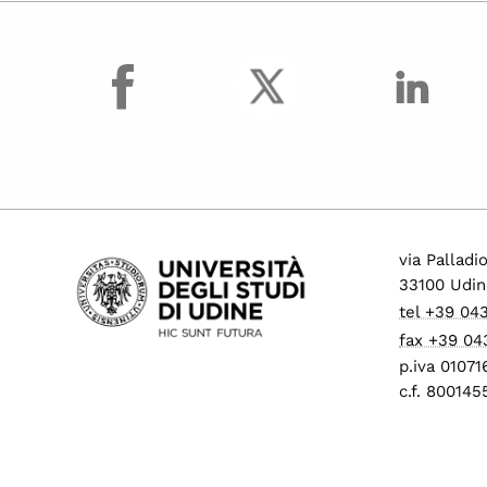
facebook
via Palladi
33100 Udin
tel +39 04
fax +39 04
p.iva 0107
c.f. 80014