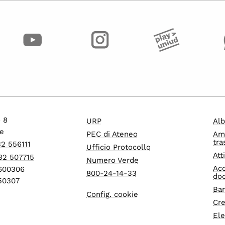
o 8
URP
Alb
e
PEC di Ateneo
Am
tra
32 556111
Ufficio Protocollo
Att
32 507715
Numero Verde
Acc
1600306
800-24-14-33
do
550307
Ban
Config. cookie
Cre
Ele