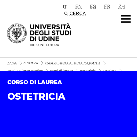
IT
EN
ES
FR
ZH
Passa al contenuto principale
CERCA
home
didattica
corsi di laurea e laurea magistrale
corsi dell'area medica
corsi di laurea
ostetricia
studiare
orario lezioni 2016-17
orario delle lezioni
CORSO DI LAUREA
OSTETRICIA