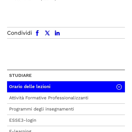
facebook
x.com
linkedin
Condividi
STUDIARE
Orario delle lezioni
Attività Formative Professionalizzanti
Programmi degli insegnamenti
ESSE3-login
E-learning