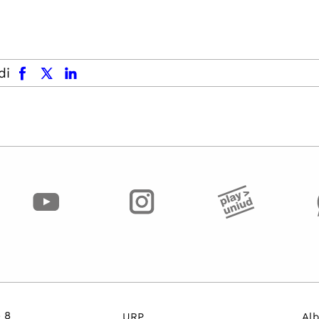
facebook
x.com
linkedin
di
o 8
URP
Alb