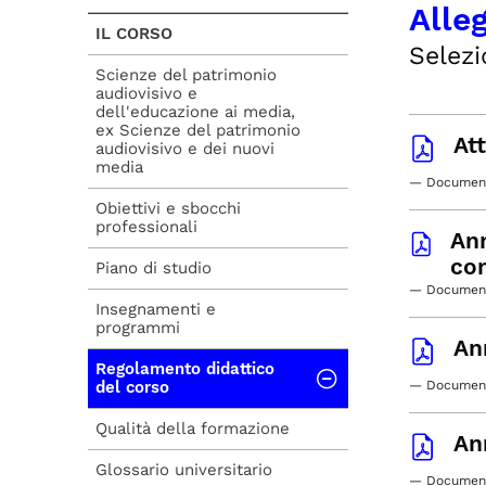
Alle
IL CORSO
Selezi
Scienze del patrimonio
audiovisivo e
dell'educazione ai media,
ex Scienze del patrimonio
At
audiovisivo e dei nuovi
media
— Document
Obiettivi e sbocchi
professionali
Ann
co
Piano di studio
— Documento
Insegnamenti e
programmi
An
Regolamento didattico
del corso
— Document
Qualità della formazione
An
Glossario universitario
— Document