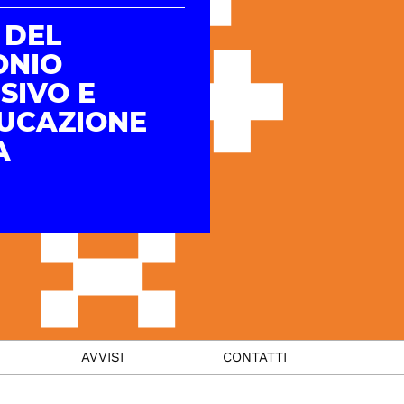
 DEL
ONIO
SIVO E
DUCAZIONE
A
AVVISI
CONTATTI