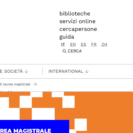
biblioteche
servizi online
cercapersone
guida
IT
EN
ES
FR
ZH
CERCA
 E SOCIETÀ
INTERNATIONAL
di laurea magistrale
tico del corso
UREA MAGISTRALE