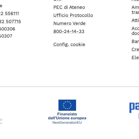
e
PEC di Ateneo
Am
tra
32 556111
Ufficio Protocollo
Att
32 507715
Numero Verde
Acc
1600306
800-24-14-33
do
550307
Ban
Config. cookie
Cre
Ele