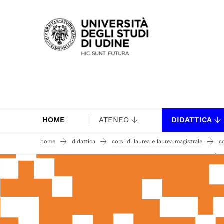
Passa al contenuto principale
HOME
ATENEO
DIDATTICA
home
didattica
corsi di laurea e laurea magistrale
c
scienze del patrimonio audiovisivo e dell'educazione ai media