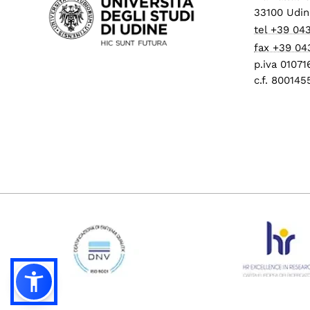
33100 Udin
tel +39 04
fax +39 04
p.iva 0107
c.f. 80014