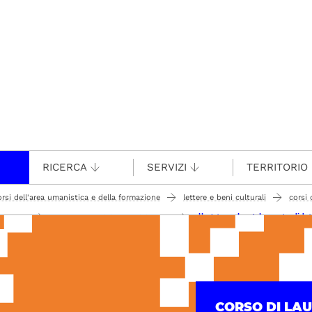
RICERCA
SERVIZI
TERRITORIO
orsi dell'area umanistica e della formazione
lettere e beni culturali
corsi 
allegato a al regolamento didat
il corso
regolamento didattico del corso
CORSO DI LA