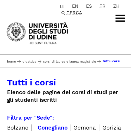
IT
EN
ES
FR
ZH
Passa al contenuto principale
CERCA
tutti i corsi
home
didattica
corsi di laurea e laurea magistrale
Tutti i corsi
Elenco delle pagine dei corsi di studi per
gli studenti iscritti
Filtra per "Sede":
|
|
|
Bolzano
Conegliano
Gemona
Gorizia