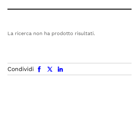
La ricerca non ha prodotto risultati.
facebook
x.com
linkedin
Condividi