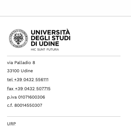
via Palladio 8
33100 Udine
tel +39 0432 556111
fax +39 0432 507715
p.iva 01071600306
c.f. 80014550307
URP