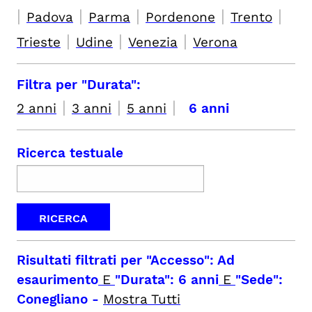
|
|
|
|
|
Padova
Parma
Pordenone
Trento
|
|
|
Trieste
Udine
Venezia
Verona
Filtra per "Durata":
|
|
|
2 anni
3 anni
5 anni
6 anni
Ricerca testuale
Risultati filtrati per
"Accesso": Ad
esaurimento
E
"Durata": 6 anni
E
"Sede":
Conegliano
-
Mostra Tutti