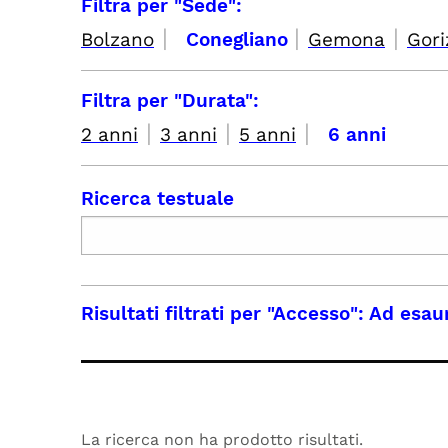
Filtra per "Sede":
|
|
|
Bolzano
Conegliano
Gemona
Gori
Filtra per "Durata":
|
|
|
2 anni
3 anni
5 anni
6 anni
Ricerca testuale
Risultati filtrati per
"Accesso": Ad esau
La ricerca non ha prodotto risultati.