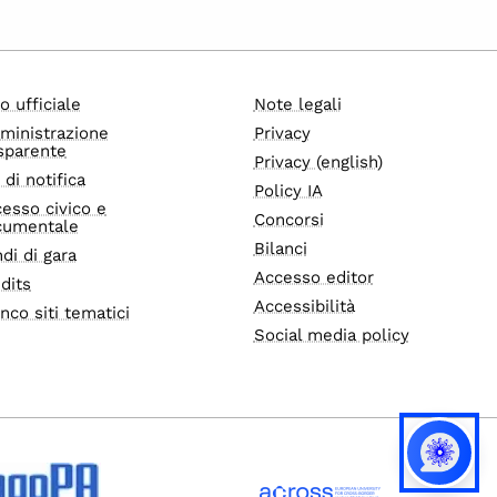
o ufficiale
Note legali
ministrazione
Privacy
sparente
Privacy (english)
i di notifica
Policy IA
esso civico e
Concorsi
cumentale
Bilanci
di di gara
Accesso editor
dits
Accessibilità
nco siti tematici
Social media policy