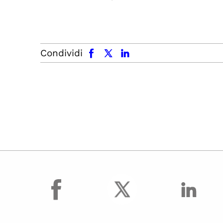
facebook
x.com
linkedin
Condividi
facebook