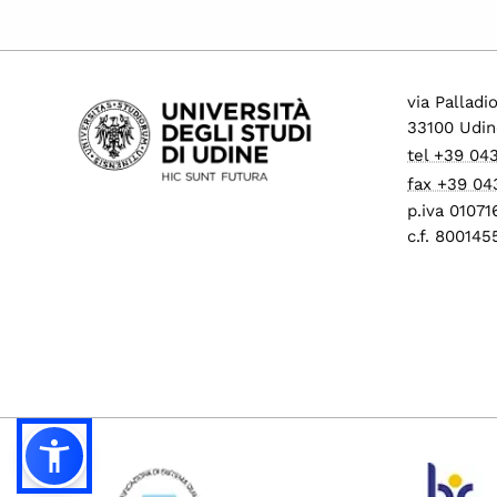
via Palladi
33100 Udin
tel +39 04
fax +39 04
p.iva 0107
c.f. 80014