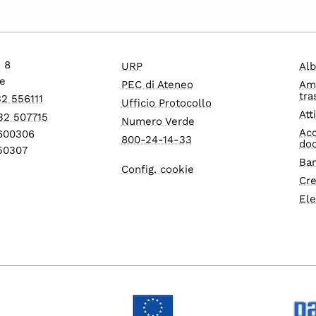
o 8
URP
Alb
e
PEC di Ateneo
Am
tra
32 556111
Ufficio Protocollo
Att
32 507715
Numero Verde
Acc
1600306
800-24-14-33
do
550307
Ban
Config. cookie
Cre
Ele