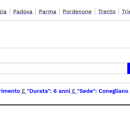
|
|
|
|
|
zia
Padova
Parma
Pordenone
Trento
Tri
rimento
E
"Durata": 6 anni
E
"Sede": Conegliano