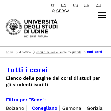
IT
EN
ES
FR
ZH
Passa al contenuto principale
CERCA
tutti i corsi
home
didattica
corsi di laurea e laurea magistrale
Tutti i corsi
Elenco delle pagine dei corsi di studi per
gli studenti iscritti
Filtra per "Sede":
|
|
|
Bolzano
Conegliano
Gemona
Gorizia