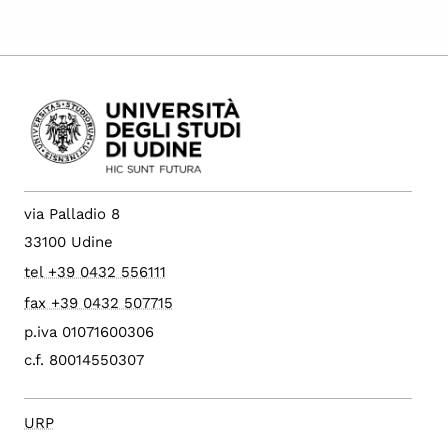
via Palladio 8
33100 Udine
tel +39 0432 556111
fax +39 0432 507715
p.iva 01071600306
c.f. 80014550307
URP