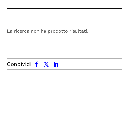
La ricerca non ha prodotto risultati.
facebook
x.com
linkedin
Condividi