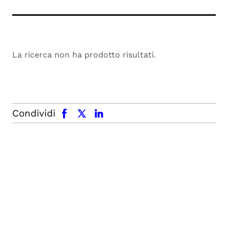
La ricerca non ha prodotto risultati.
facebook
x.com
linkedin
Condividi