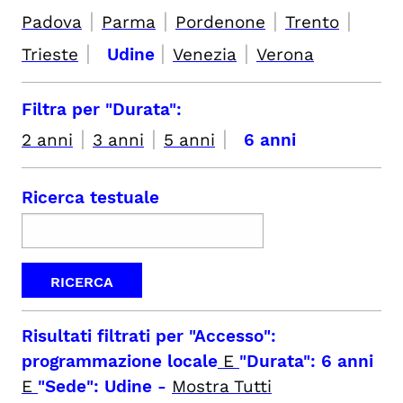
|
|
|
|
Padova
Parma
Pordenone
Trento
|
|
|
Trieste
Udine
Venezia
Verona
Filtra per "Durata":
|
|
|
2 anni
3 anni
5 anni
6 anni
Ricerca testuale
Risultati filtrati per
"Accesso":
programmazione locale
E
"Durata": 6 anni
E
"Sede": Udine
-
Mostra Tutti