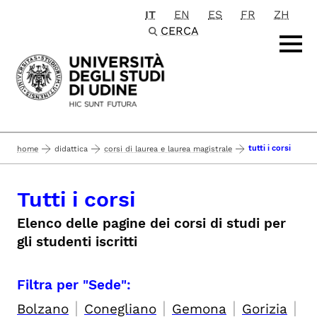
IT
EN
ES
FR
ZH
Passa al contenuto principale
CERCA
tutti i corsi
home
didattica
corsi di laurea e laurea magistrale
Tutti i corsi
Elenco delle pagine dei corsi di studi per
gli studenti iscritti
Filtra per "Sede":
|
|
|
|
Bolzano
Conegliano
Gemona
Gorizia