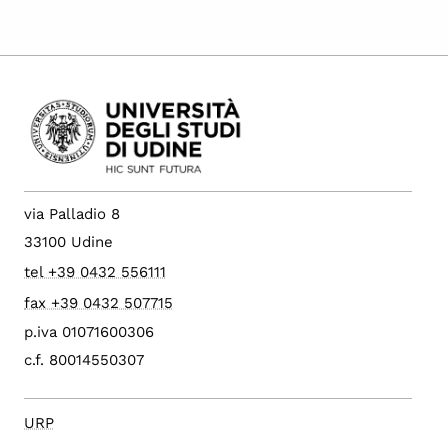
via Palladio 8
33100 Udine
tel +39 0432 556111
fax +39 0432 507715
p.iva 01071600306
c.f. 80014550307
URP