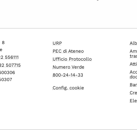
o 8
URP
Alb
e
PEC di Ateneo
Am
tra
32 556111
Ufficio Protocollo
Att
32 507715
Numero Verde
Acc
1600306
800-24-14-33
do
550307
Ban
Config. cookie
Cre
Ele