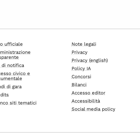
o ufficiale
Note legali
ministrazione
Privacy
sparente
Privacy (english)
i di notifica
Policy IA
esso civico e
Concorsi
cumentale
Bilanci
di di gara
Accesso editor
dits
Accessibilità
nco siti tematici
Social media policy