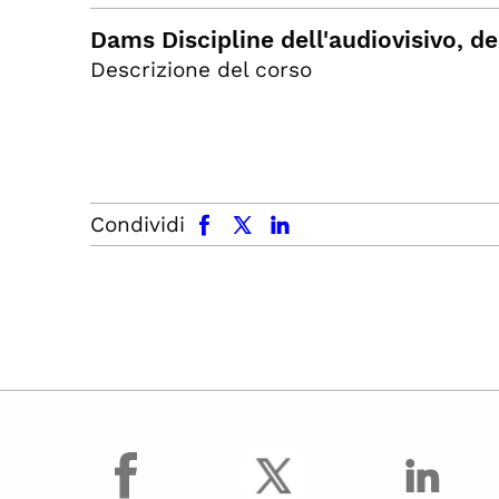
Dams Discipline dell'audiovisivo, d
Descrizione del corso
facebook
x.com
linkedin
Condividi
facebook