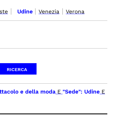
|
|
|
ste
Udine
Venezia
Verona
pettacolo e della moda
E
"Sede": Udine
E