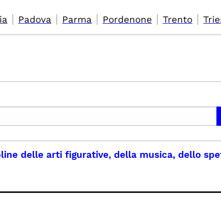
|
|
|
|
|
ia
Padova
Parma
Pordenone
Trento
Trie
line delle arti figurative, della musica, dello s