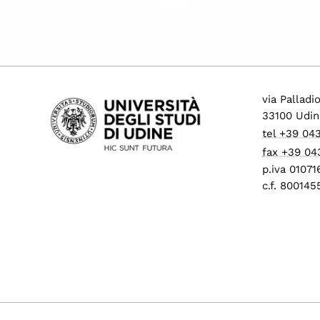
via Palladi
33100 Udin
tel +39 04
fax +39 04
p.iva 0107
c.f. 80014