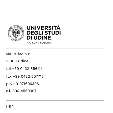
via Palladio 8
33100 Udine
tel +39 0432 556111
fax +39 0432 507715
p.iva 01071600306
c.f. 80014550307
URP