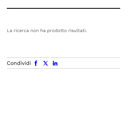
La ricerca non ha prodotto risultati.
facebook
x.com
linkedin
Condividi