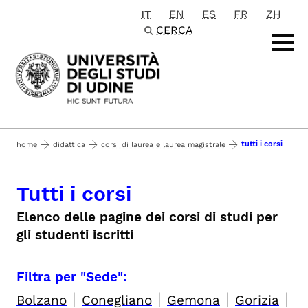
IT
EN
ES
FR
ZH
Passa al contenuto principale
CERCA
tutti i corsi
home
didattica
corsi di laurea e laurea magistrale
Tutti i corsi
Elenco delle pagine dei corsi di studi per
gli studenti iscritti
Filtra per "Sede":
|
|
|
|
Bolzano
Conegliano
Gemona
Gorizia