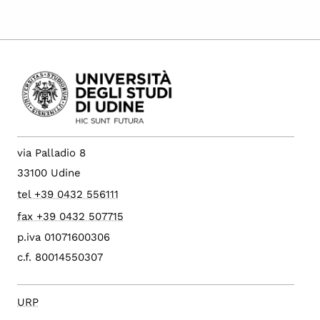
via Palladio 8
33100 Udine
tel +39 0432 556111
fax +39 0432 507715
p.iva 01071600306
c.f. 80014550307
URP