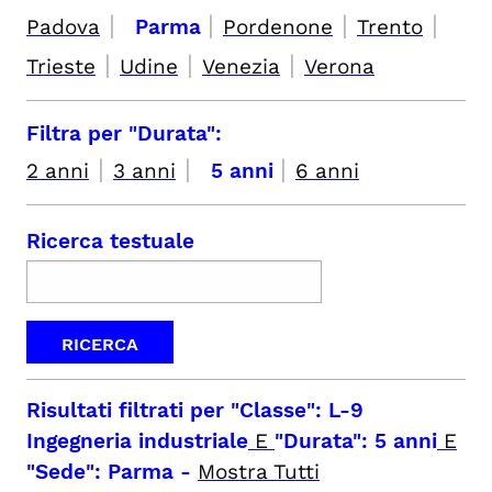
|
|
|
|
Padova
Parma
Pordenone
Trento
|
|
|
Trieste
Udine
Venezia
Verona
Filtra per "Durata":
|
|
|
2 anni
3 anni
5 anni
6 anni
Ricerca testuale
Risultati filtrati per
"Classe": L-9
Ingegneria industriale
E
"Durata": 5 anni
E
"Sede": Parma
-
Mostra Tutti