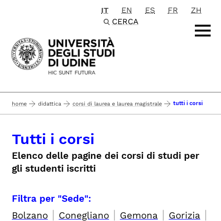
IT
EN
ES
FR
ZH
Passa al contenuto principale
CERCA
tutti i corsi
home
didattica
corsi di laurea e laurea magistrale
Tutti i corsi
Elenco delle pagine dei corsi di studi per
gli studenti iscritti
Filtra per "Sede":
|
|
|
|
Bolzano
Conegliano
Gemona
Gorizia