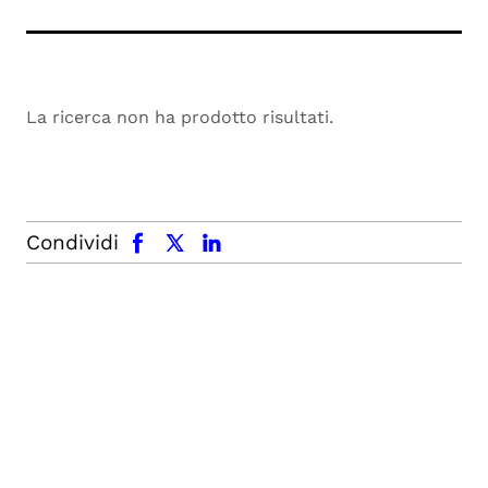
La ricerca non ha prodotto risultati.
facebook
x.com
linkedin
Condividi