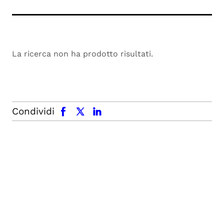
La ricerca non ha prodotto risultati.
facebook
x.com
linkedin
Condividi