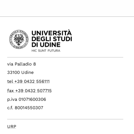
via Palladio 8
33100 Udine
tel +39 0432 556111
fax +39 0432 507715
p.iva 01071600306
c.f. 80014550307
URP