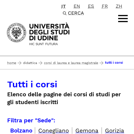
IT
EN
ES
FR
ZH
Passa al contenuto principale
CERCA
tutti i corsi
home
didattica
corsi di laurea e laurea magistrale
Tutti i corsi
Elenco delle pagine dei corsi di studi per
gli studenti iscritti
Filtra per "Sede":
|
|
|
Bolzano
Conegliano
Gemona
Gorizia