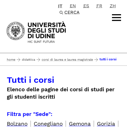
IT
EN
ES
FR
ZH
Passa al contenuto principale
CERCA
tutti i corsi
home
didattica
corsi di laurea e laurea magistrale
Tutti i corsi
Elenco delle pagine dei corsi di studi per
gli studenti iscritti
Filtra per "Sede":
|
|
|
|
Bolzano
Conegliano
Gemona
Gorizia