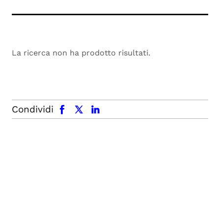
La ricerca non ha prodotto risultati.
facebook
x.com
linkedin
Condividi