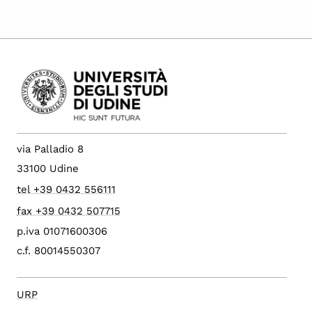
via Palladio 8
33100 Udine
tel +39 0432 556111
fax +39 0432 507715
p.iva 01071600306
c.f. 80014550307
URP