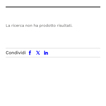
La ricerca non ha prodotto risultati.
facebook
x.com
linkedin
Condividi