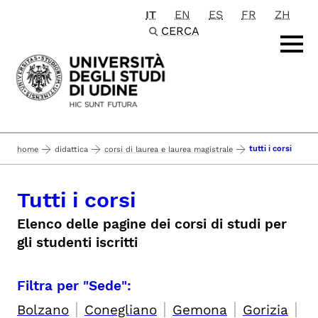
IT
EN
ES
FR
ZH
Passa al contenuto principale
CERCA
tutti i corsi
home
didattica
corsi di laurea e laurea magistrale
Tutti i corsi
Elenco delle pagine dei corsi di studi per
gli studenti iscritti
Filtra per "Sede":
|
|
|
|
Bolzano
Conegliano
Gemona
Gorizia