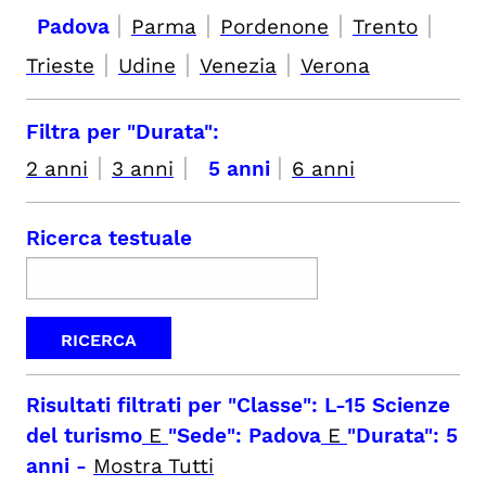
|
|
|
|
Padova
Parma
Pordenone
Trento
|
|
|
Trieste
Udine
Venezia
Verona
Filtra per "Durata":
|
|
|
2 anni
3 anni
5 anni
6 anni
Ricerca testuale
Risultati filtrati per
"Classe": L-15 Scienze
del turismo
E
"Sede": Padova
E
"Durata": 5
anni
-
Mostra Tutti