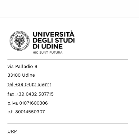
via Palladio 8
33100 Udine
tel +39 0432 556111
fax +39 0432 507715
p.iva 01071600306
c.f. 80014550307
URP