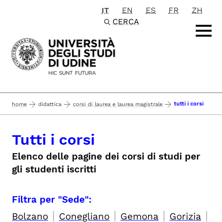
IT
EN
ES
FR
ZH
Passa al contenuto principale
CERCA
tutti i corsi
home
didattica
corsi di laurea e laurea magistrale
Tutti i corsi
Elenco delle pagine dei corsi di studi per
gli studenti iscritti
Filtra per "Sede":
|
|
|
|
Bolzano
Conegliano
Gemona
Gorizia