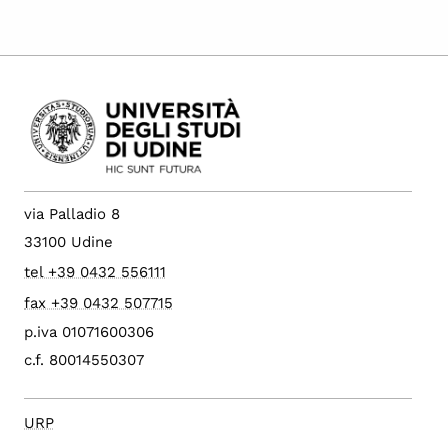
via Palladio 8
33100 Udine
tel +39 0432 556111
fax +39 0432 507715
p.iva 01071600306
c.f. 80014550307
URP