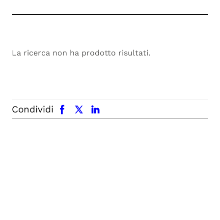
La ricerca non ha prodotto risultati.
facebook
x.com
linkedin
Condividi