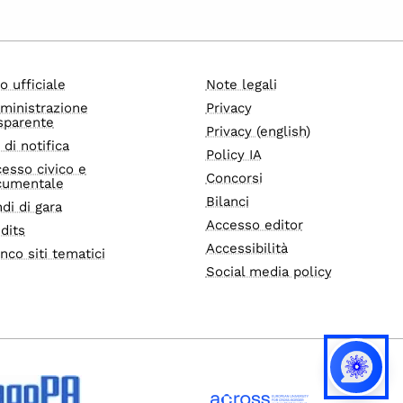
o ufficiale
Note legali
ministrazione
Privacy
sparente
Privacy (english)
i di notifica
Policy IA
esso civico e
Concorsi
cumentale
Bilanci
di di gara
Accesso editor
dits
Accessibilità
nco siti tematici
Social media policy