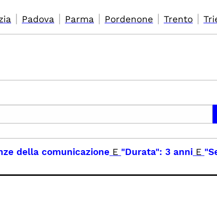
|
|
|
|
|
zia
Padova
Parma
Pordenone
Trento
Tri
enze della comunicazione
E
"Durata": 3 anni
E
"S