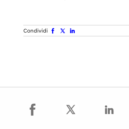
facebook
x.com
linkedin
Condividi
facebook