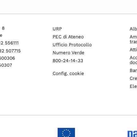
o 8
URP
Alb
e
PEC di Ateneo
Am
tra
32 556111
Ufficio Protocollo
Att
32 507715
Numero Verde
Acc
1600306
800-24-14-33
do
550307
Ban
Config. cookie
Cre
Ele