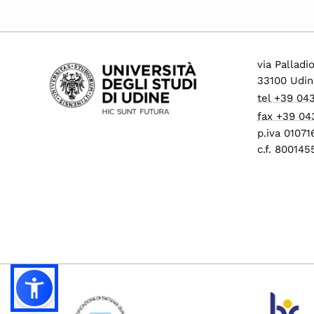
via Palladi
33100 Udin
tel +39 04
fax +39 04
p.iva 0107
c.f. 80014