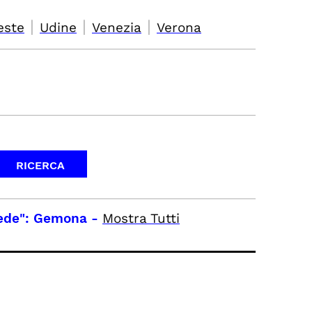
|
|
|
este
Udine
Venezia
Verona
ede": Gemona
-
Mostra Tutti