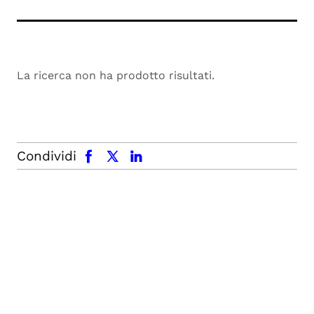
La ricerca non ha prodotto risultati.
facebook
x.com
linkedin
Condividi