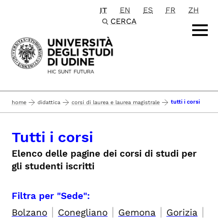
IT
EN
ES
FR
ZH
Passa al contenuto principale
CERCA
tutti i corsi
home
didattica
corsi di laurea e laurea magistrale
Tutti i corsi
Elenco delle pagine dei corsi di studi per
gli studenti iscritti
Filtra per "Sede":
|
|
|
|
Bolzano
Conegliano
Gemona
Gorizia