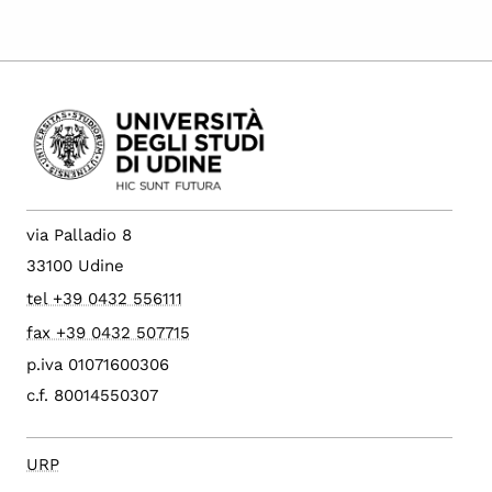
via Palladio 8
33100 Udine
tel +39 0432 556111
fax +39 0432 507715
p.iva 01071600306
c.f. 80014550307
URP