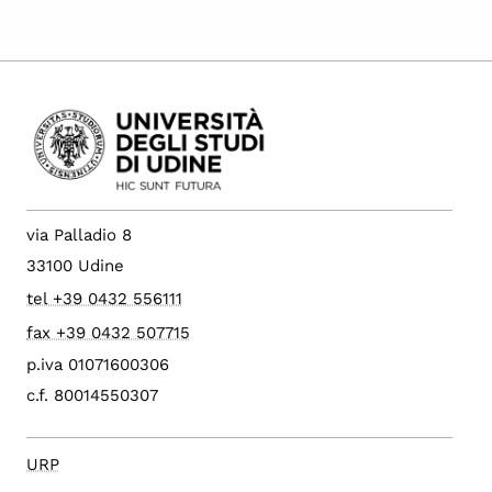
via Palladio 8
33100 Udine
tel +39 0432 556111
fax +39 0432 507715
p.iva 01071600306
c.f. 80014550307
URP