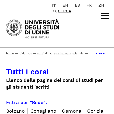
IT
EN
ES
FR
ZH
Passa al contenuto principale
CERCA
tutti i corsi
home
didattica
corsi di laurea e laurea magistrale
Tutti i corsi
Elenco delle pagine dei corsi di studi per
gli studenti iscritti
Filtra per "Sede":
|
|
|
|
Bolzano
Conegliano
Gemona
Gorizia