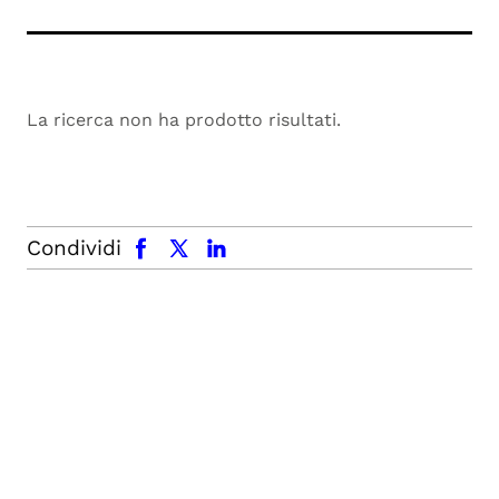
La ricerca non ha prodotto risultati.
facebook
x.com
linkedin
Condividi