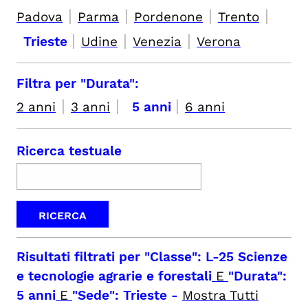
|
|
|
|
Padova
Parma
Pordenone
Trento
|
|
|
Trieste
Udine
Venezia
Verona
Filtra per "Durata":
|
|
|
2 anni
3 anni
5 anni
6 anni
Ricerca testuale
Risultati filtrati per
"Classe": L-25 Scienze
e tecnologie agrarie e forestali
E
"Durata":
5 anni
E
"Sede": Trieste
-
Mostra Tutti