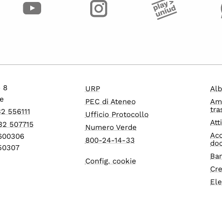
o 8
URP
Alb
e
PEC di Ateneo
Am
tra
32 556111
Ufficio Protocollo
Att
32 507715
Numero Verde
Acc
1600306
800-24-14-33
do
550307
Ban
Config. cookie
Cre
Ele