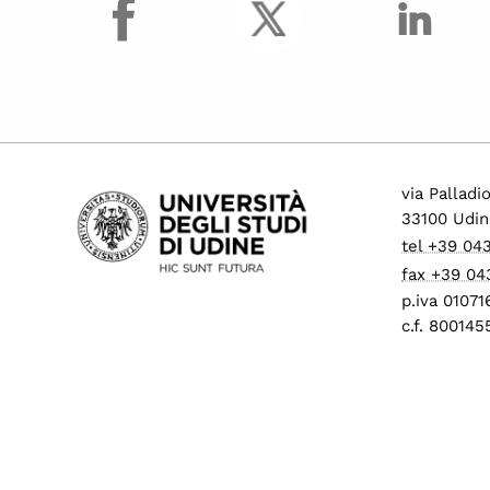
via Palladi
33100 Udin
tel +39 04
fax +39 04
p.iva 0107
c.f. 80014