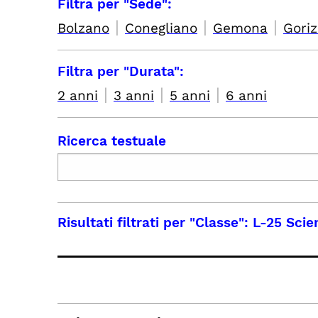
Filtra per "Sede":
|
|
|
Bolzano
Conegliano
Gemona
Goriz
Filtra per "Durata":
|
|
|
2 anni
3 anni
5 anni
6 anni
Ricerca testuale
Risultati filtrati per
"Classe": L-25 Scie