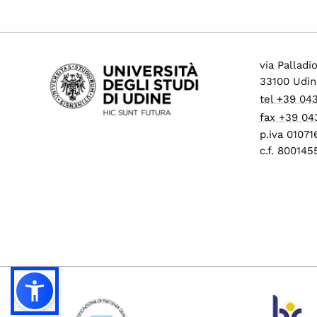
via Palladi
33100 Udin
tel +39 04
fax +39 04
p.iva 0107
c.f. 80014