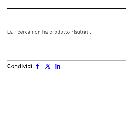
La ricerca non ha prodotto risultati.
facebook
x.com
linkedin
Condividi