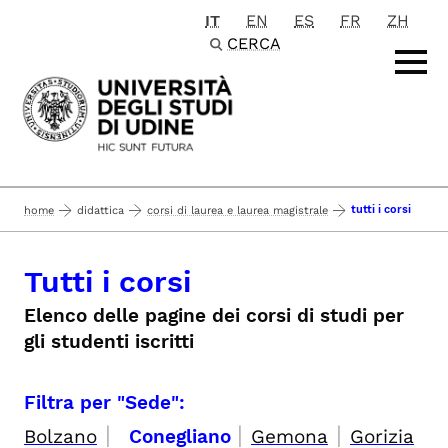
IT
EN
ES
FR
ZH
Passa al contenuto principale
CERCA
tutti i corsi
home
didattica
corsi di laurea e laurea magistrale
Tutti i corsi
Elenco delle pagine dei corsi di studi per
gli studenti iscritti
Filtra per "Sede":
|
|
|
Bolzano
Conegliano
Gemona
Gorizia