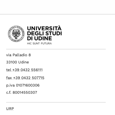
via Palladio 8
33100 Udine
tel +39 0432 556111
fax +39 0432 507715
p.iva 01071600306
c.f. 80014550307
URP