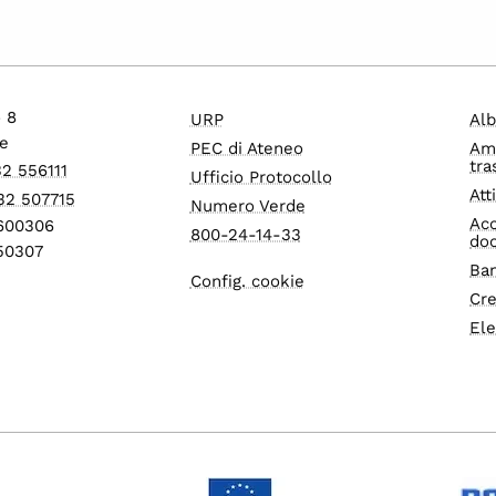
o 8
URP
Alb
e
PEC di Ateneo
Am
tra
32 556111
Ufficio Protocollo
Att
32 507715
Numero Verde
Acc
1600306
800-24-14-33
do
550307
Ban
Config. cookie
Cre
Ele