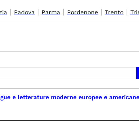
|
|
|
|
|
zia
Padova
Parma
Pordenone
Trento
Tri
ngue e letterature moderne europee e american