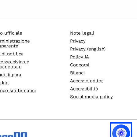
o ufficiale
Note legali
ministrazione
Privacy
sparente
Privacy (english)
i di notifica
Policy IA
esso civico e
Concorsi
cumentale
Bilanci
di di gara
Accesso editor
dits
Accessibilità
nco siti tematici
Social media policy