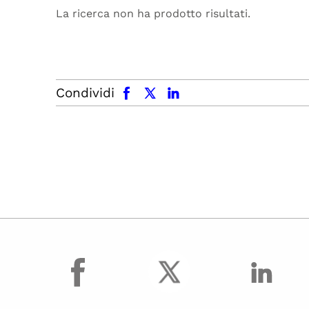
La ricerca non ha prodotto risultati.
facebook
x.com
linkedin
Condividi
facebook