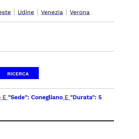
|
|
|
este
Udine
Venezia
Verona
e
E
"Sede": Conegliano
E
"Durata": 5