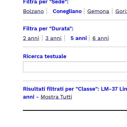
Filtra per "Sede":
|
|
|
Bolzano
Conegliano
Gemona
Gori
Filtra per "Durata":
|
|
|
2 anni
3 anni
5 anni
6 anni
Ricerca testuale
Risultati filtrati per
"Classe": LM-37 Li
anni
-
Mostra Tutti