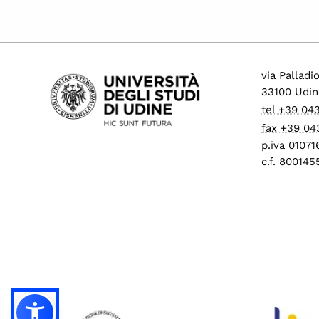
via Palladi
33100 Udin
tel +39 04
fax +39 04
p.iva 0107
c.f. 80014