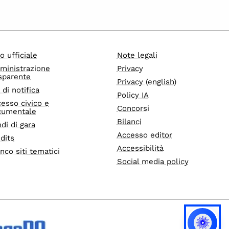
o ufficiale
Note legali
ministrazione
Privacy
sparente
Privacy (english)
i di notifica
Policy IA
esso civico e
Concorsi
cumentale
Bilanci
di di gara
Accesso editor
dits
Accessibilità
nco siti tematici
Social media policy