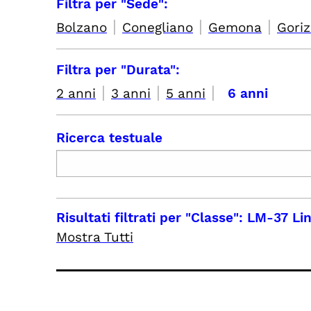
Filtra per "Sede":
|
|
|
Bolzano
Conegliano
Gemona
Goriz
Filtra per "Durata":
|
|
|
2 anni
3 anni
5 anni
6 anni
Ricerca testuale
Risultati filtrati per
"Classe": LM-37 Li
Mostra Tutti