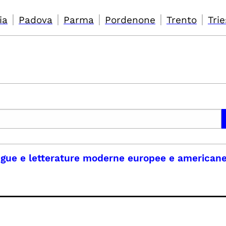
|
|
|
|
|
ia
Padova
Parma
Pordenone
Trento
Trie
ngue e letterature moderne europee e american