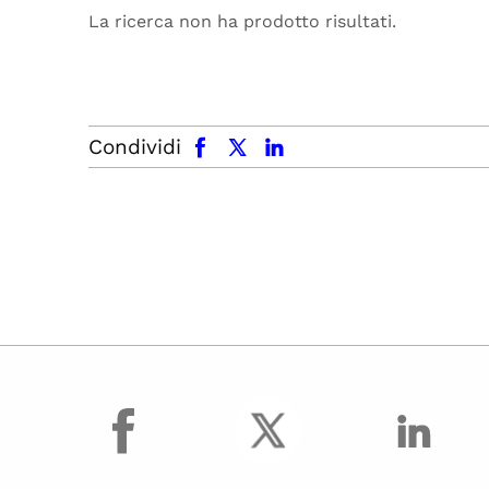
La ricerca non ha prodotto risultati.
facebook
x.com
linkedin
Condividi
facebook