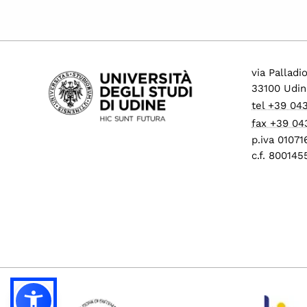
via Palladi
33100 Udin
tel +39 04
fax +39 04
p.iva 0107
c.f. 80014