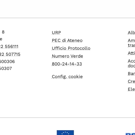
o 8
URP
Alb
e
PEC di Ateneo
Am
tra
32 556111
Ufficio Protocollo
Att
32 507715
Numero Verde
Acc
1600306
800-24-14-33
do
550307
Ban
Config. cookie
Cre
Ele