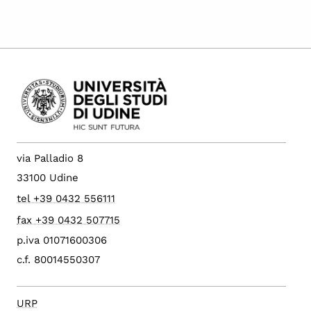
via Palladio 8
33100 Udine
tel +39 0432 556111
fax +39 0432 507715
p.iva 01071600306
c.f. 80014550307
URP