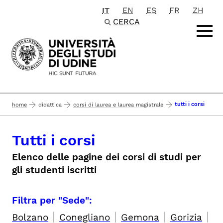
IT
EN
ES
FR
ZH
Passa al contenuto principale
CERCA
tutti i corsi
home
didattica
corsi di laurea e laurea magistrale
Tutti i corsi
Elenco delle pagine dei corsi di studi per
gli studenti iscritti
Filtra per "Sede":
|
|
|
|
Bolzano
Conegliano
Gemona
Gorizia