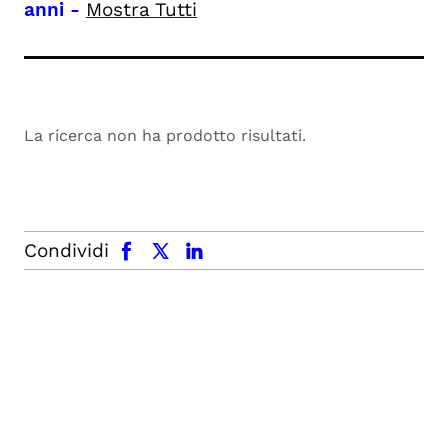
anni
-
Mostra Tutti
La ricerca non ha prodotto risultati.
facebook
x.com
linkedin
Condividi