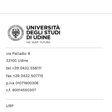
via Palladio 8
33100 Udine
tel +39 0432 556111
fax +39 0432 507715
p.iva 01071600306
c.f. 80014550307
URP