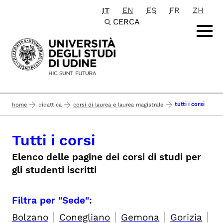
IT
EN
ES
FR
ZH
Passa al contenuto principale
CERCA
tutti i corsi
home
didattica
corsi di laurea e laurea magistrale
Tutti i corsi
Elenco delle pagine dei corsi di studi per
gli studenti iscritti
Filtra per "Sede":
|
|
|
|
Bolzano
Conegliano
Gemona
Gorizia