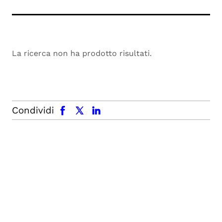
La ricerca non ha prodotto risultati.
facebook
x.com
linkedin
Condividi