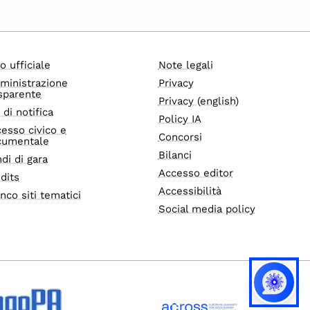
o ufficiale
Note legali
ministrazione
Privacy
sparente
Privacy (english)
i di notifica
Policy IA
esso civico e
Concorsi
cumentale
Bilanci
di di gara
Accesso editor
dits
Accessibilità
nco siti tematici
Social media policy