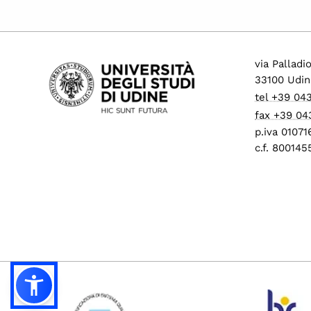
via Palladi
33100 Udin
tel +39 04
fax +39 04
p.iva 0107
c.f. 80014