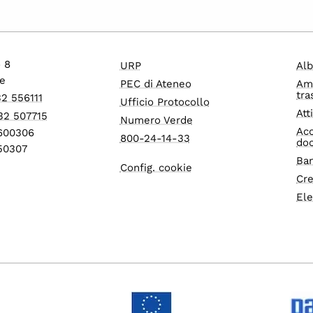
o 8
URP
Alb
e
PEC di Ateneo
Am
tra
32 556111
Ufficio Protocollo
Att
32 507715
Numero Verde
Acc
1600306
800-24-14-33
do
550307
Ban
Config. cookie
Cre
Ele