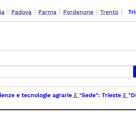
|
|
|
|
|
ia
Padova
Parma
Pordenone
Trento
Tr
enze e tecnologie agrarie
E
"Sede": Trieste
E
"D