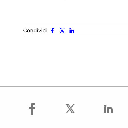
facebook
x.com
linkedin
Condividi
facebook