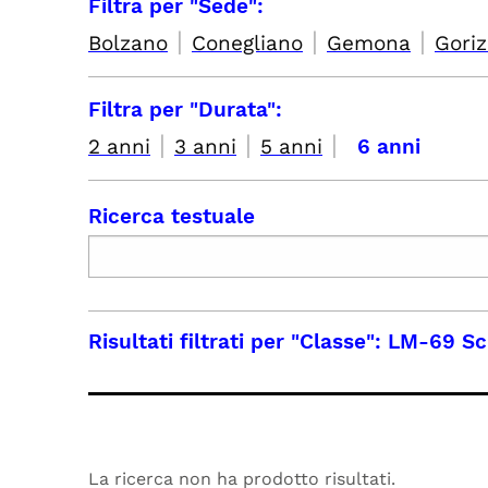
Filtra per "Sede":
|
|
|
Bolzano
Conegliano
Gemona
Goriz
Filtra per "Durata":
|
|
|
2 anni
3 anni
5 anni
6 anni
Ricerca testuale
Risultati filtrati per
"Classe": LM-69 Sci
La ricerca non ha prodotto risultati.