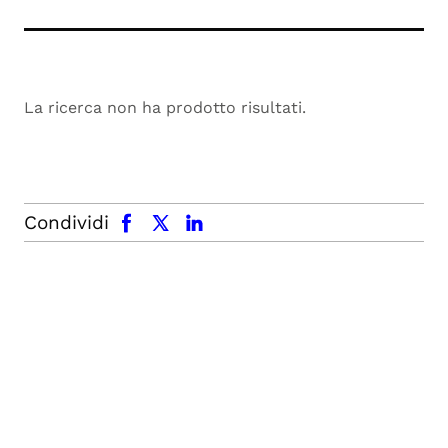
La ricerca non ha prodotto risultati.
facebook
x.com
linkedin
Condividi