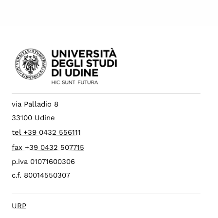
via Palladio 8
33100 Udine
tel +39 0432 556111
fax +39 0432 507715
p.iva 01071600306
c.f. 80014550307
URP