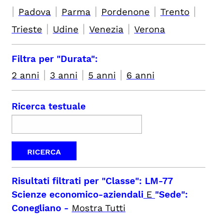
|
|
|
|
|
Padova
Parma
Pordenone
Trento
|
|
|
Trieste
Udine
Venezia
Verona
Filtra per "Durata":
|
|
|
2 anni
3 anni
5 anni
6 anni
Ricerca testuale
Risultati filtrati per
"Classe": LM-77
Scienze economico-aziendali
E
"Sede":
Conegliano
-
Mostra Tutti