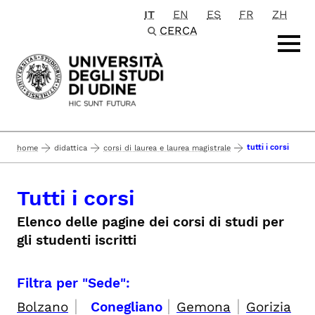
IT
EN
ES
FR
ZH
Passa al contenuto principale
CERCA
tutti i corsi
home
didattica
corsi di laurea e laurea magistrale
Tutti i corsi
Elenco delle pagine dei corsi di studi per
gli studenti iscritti
Filtra per "Sede":
|
|
|
Bolzano
Conegliano
Gemona
Gorizia