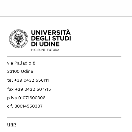
via Palladio 8
33100 Udine
tel +39 0432 556111
fax +39 0432 507715
p.iva 01071600306
c.f. 80014550307
URP