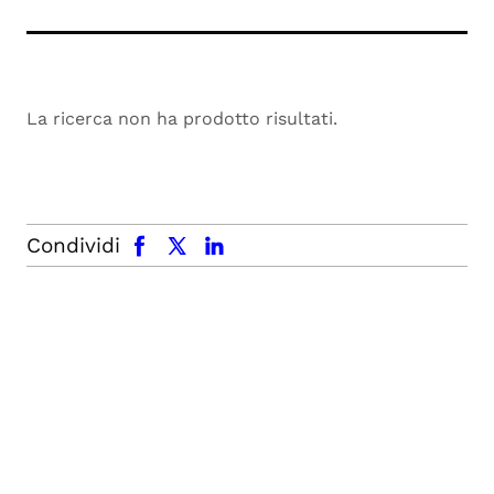
La ricerca non ha prodotto risultati.
facebook
x.com
linkedin
Condividi