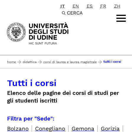
IT
EN
ES
FR
ZH
Passa al contenuto principale
CERCA
tutti i corsi
home
didattica
corsi di laurea e laurea magistrale
Tutti i corsi
Elenco delle pagine dei corsi di studi per
gli studenti iscritti
Filtra per "Sede":
|
|
|
|
Bolzano
Conegliano
Gemona
Gorizia