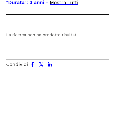
"Durata": 3 anni
-
Mostra Tutti
La ricerca non ha prodotto risultati.
facebook
x.com
linkedin
Condividi