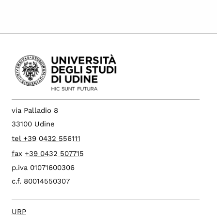
via Palladio 8
33100 Udine
tel +39 0432 556111
fax +39 0432 507715
p.iva 01071600306
c.f. 80014550307
URP