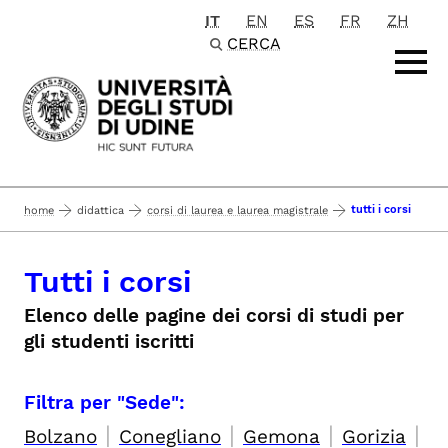
IT
EN
ES
FR
ZH
Passa al contenuto principale
CERCA
tutti i corsi
home
didattica
corsi di laurea e laurea magistrale
Tutti i corsi
Elenco delle pagine dei corsi di studi per
gli studenti iscritti
Filtra per "Sede":
|
|
|
|
Bolzano
Conegliano
Gemona
Gorizia