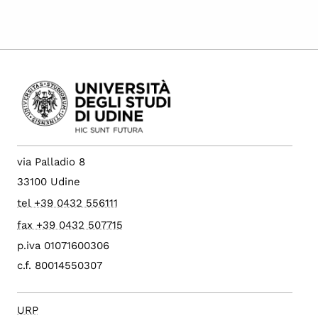
via Palladio 8
33100 Udine
tel +39 0432 556111
fax +39 0432 507715
p.iva 01071600306
c.f. 80014550307
URP