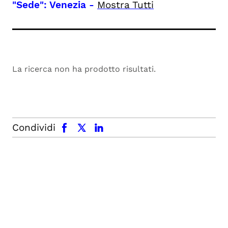
"Sede": Venezia
-
Mostra Tutti
La ricerca non ha prodotto risultati.
facebook
x.com
linkedin
Condividi