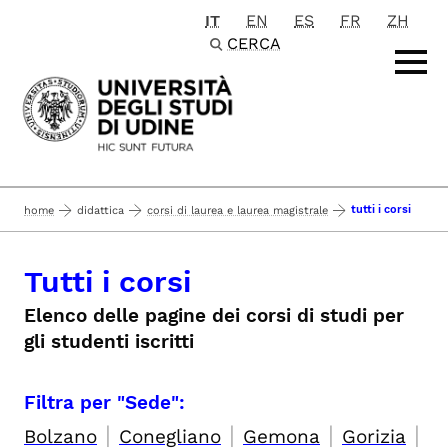
IT
EN
ES
FR
ZH
Passa al contenuto principale
CERCA
tutti i corsi
home
didattica
corsi di laurea e laurea magistrale
Tutti i corsi
Elenco delle pagine dei corsi di studi per
gli studenti iscritti
Filtra per "Sede":
|
|
|
|
Bolzano
Conegliano
Gemona
Gorizia