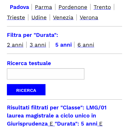
|
|
|
|
Padova
Parma
Pordenone
Trento
|
|
|
Trieste
Udine
Venezia
Verona
Filtra per "Durata":
|
|
|
2 anni
3 anni
5 anni
6 anni
Ricerca testuale
Risultati filtrati per
"Classe": LMG/01
laurea magistrale a ciclo unico in
Giurisprudenza
E
"Durata": 5 anni
E