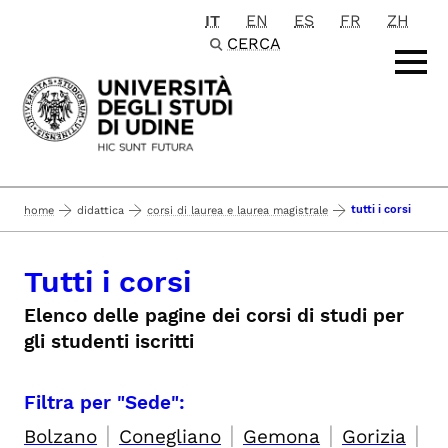
IT
EN
ES
FR
ZH
Passa al contenuto principale
CERCA
tutti i corsi
home
didattica
corsi di laurea e laurea magistrale
Tutti i corsi
Elenco delle pagine dei corsi di studi per
gli studenti iscritti
Filtra per "Sede":
|
|
|
|
Bolzano
Conegliano
Gemona
Gorizia