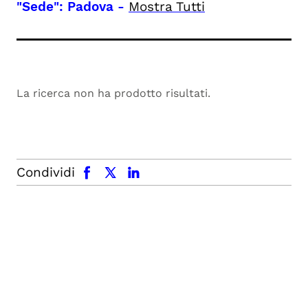
"Sede": Padova
-
Mostra Tutti
La ricerca non ha prodotto risultati.
facebook
x.com
linkedin
Condividi