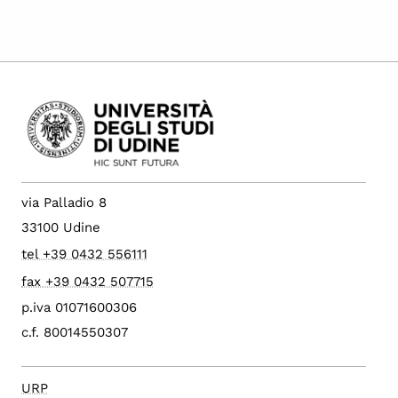
via Palladio 8
33100 Udine
tel +39 0432 556111
fax +39 0432 507715
p.iva 01071600306
c.f. 80014550307
URP