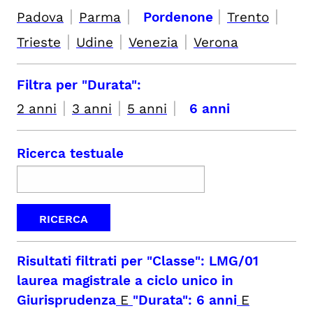
|
|
|
|
Padova
Parma
Pordenone
Trento
|
|
|
Trieste
Udine
Venezia
Verona
Filtra per "Durata":
|
|
|
2 anni
3 anni
5 anni
6 anni
Ricerca testuale
Risultati filtrati per
"Classe": LMG/01
laurea magistrale a ciclo unico in
Giurisprudenza
E
"Durata": 6 anni
E