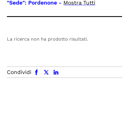
"Sede": Pordenone
-
Mostra Tutti
La ricerca non ha prodotto risultati.
facebook
x.com
linkedin
Condividi