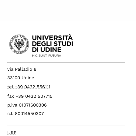
via Palladio 8
33100 Udine
tel +39 0432 556111
fax +39 0432 507715
p.iva 01071600306
c.f. 80014550307
URP