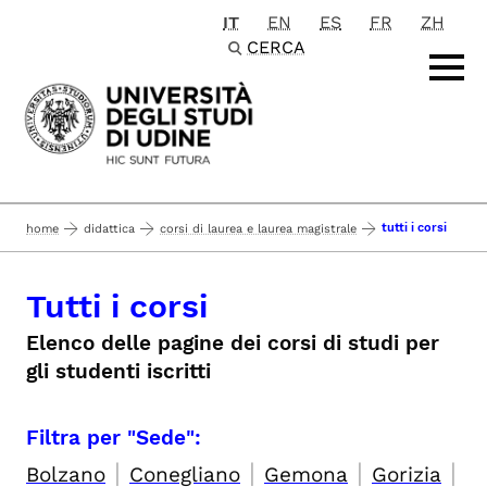
IT
EN
ES
FR
ZH
Passa al contenuto principale
CERCA
tutti i corsi
home
didattica
corsi di laurea e laurea magistrale
Tutti i corsi
Elenco delle pagine dei corsi di studi per
gli studenti iscritti
Filtra per "Sede":
|
|
|
|
Bolzano
Conegliano
Gemona
Gorizia