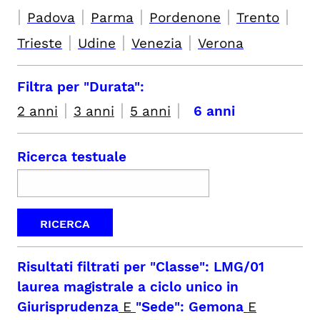
|
|
|
|
|
Padova
Parma
Pordenone
Trento
|
|
|
Trieste
Udine
Venezia
Verona
Filtra per "Durata":
|
|
|
2 anni
3 anni
5 anni
6 anni
Ricerca testuale
Risultati filtrati per
"Classe": LMG/01
laurea magistrale a ciclo unico in
Giurisprudenza
E
"Sede": Gemona
E