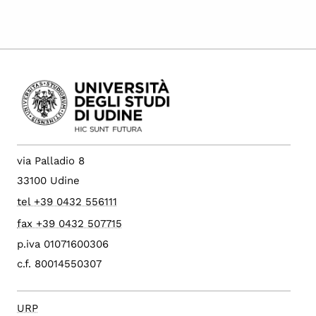
via Palladio 8
33100 Udine
tel +39 0432 556111
fax +39 0432 507715
p.iva 01071600306
c.f. 80014550307
URP