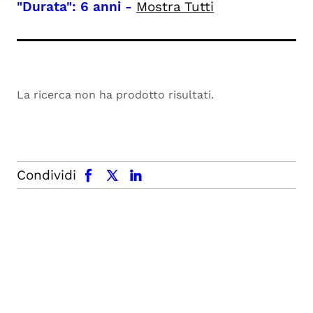
"Durata": 6 anni
-
Mostra Tutti
La ricerca non ha prodotto risultati.
facebook
x.com
linkedin
Condividi