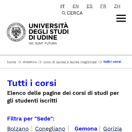
IT
EN
ES
FR
ZH
Passa al contenuto principale
CERCA
tutti i corsi
home
didattica
corsi di laurea e laurea magistrale
Tutti i corsi
Elenco delle pagine dei corsi di studi per
gli studenti iscritti
Filtra per "Sede":
|
|
|
Bolzano
Conegliano
Gemona
Gorizia