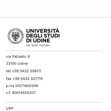
via Palladio 8
33100 Udine
tel +39 0432 556111
fax +39 0432 507715
p.iva 01071600306
c.f. 80014550307
URP