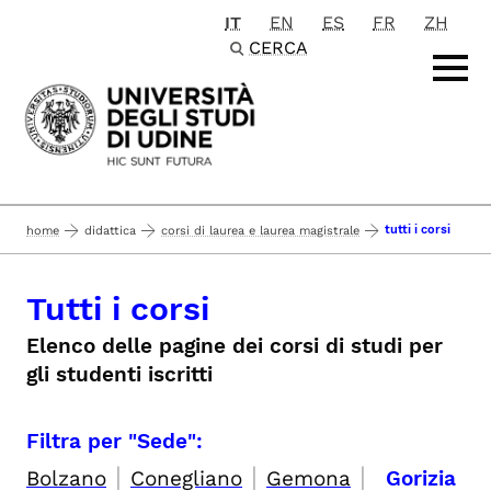
IT
EN
ES
FR
ZH
Passa al contenuto principale
CERCA
tutti i corsi
home
didattica
corsi di laurea e laurea magistrale
Tutti i corsi
Elenco delle pagine dei corsi di studi per
gli studenti iscritti
Filtra per "Sede":
|
|
|
Bolzano
Conegliano
Gemona
Gorizia