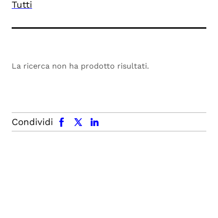
Tutti
La ricerca non ha prodotto risultati.
facebook
x.com
linkedin
Condividi