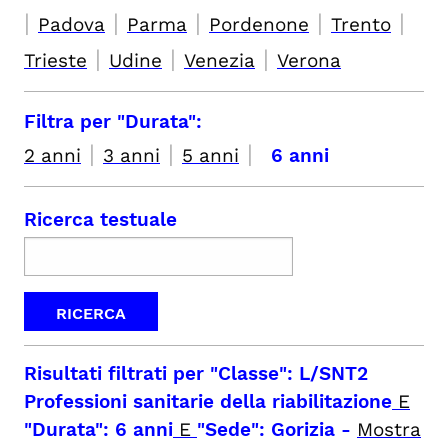
|
|
|
|
|
Padova
Parma
Pordenone
Trento
|
|
|
Trieste
Udine
Venezia
Verona
Filtra per "Durata":
|
|
|
2 anni
3 anni
5 anni
6 anni
Ricerca testuale
Risultati filtrati per
"Classe": L/SNT2
Professioni sanitarie della riabilitazione
E
"Durata": 6 anni
E
"Sede": Gorizia
-
Mostra