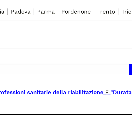
|
|
|
|
|
ia
Padova
Parma
Pordenone
Trento
Trie
fessioni sanitarie della riabilitazione
E
"Durata