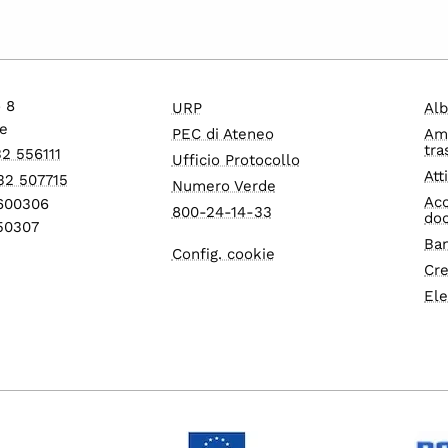
o 8
URP
Alb
e
PEC di Ateneo
Am
tra
32 556111
Ufficio Protocollo
Att
32 507715
Numero Verde
Acc
1600306
800-24-14-33
do
550307
Ban
Config. cookie
Cre
Ele