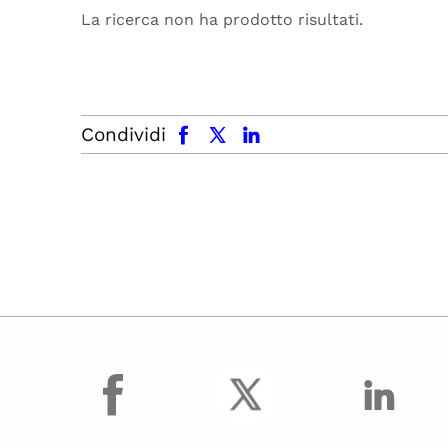
La ricerca non ha prodotto risultati.
facebook
x.com
linkedin
Condividi
facebook