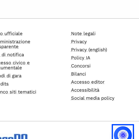
o ufficiale
Note legali
ministrazione
Privacy
sparente
Privacy (english)
i di notifica
Policy IA
esso civico e
Concorsi
cumentale
Bilanci
di di gara
Accesso editor
dits
Accessibilità
nco siti tematici
Social media policy