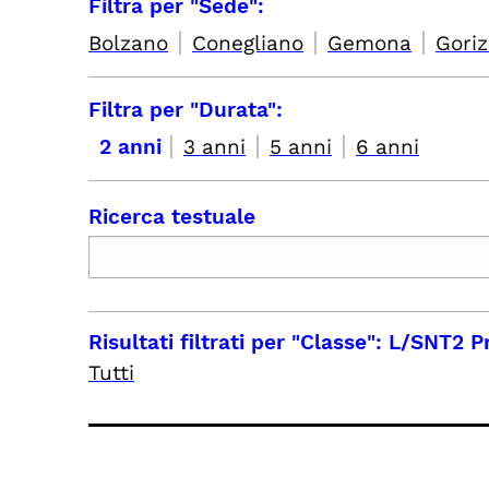
Filtra per "Sede":
|
|
|
Bolzano
Conegliano
Gemona
Goriz
Filtra per "Durata":
|
|
|
2 anni
3 anni
5 anni
6 anni
Ricerca testuale
Risultati filtrati per
"Classe": L/SNT2 Pro
Tutti