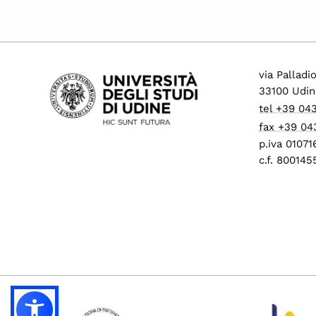
via Palladi
33100 Udin
tel +39 04
fax +39 04
p.iva 0107
c.f. 80014