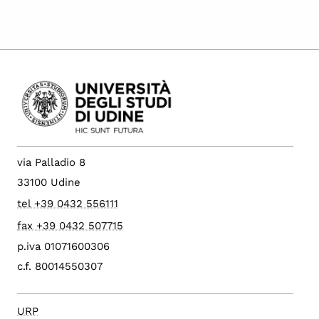
via Palladio 8
33100 Udine
tel +39 0432 556111
fax +39 0432 507715
p.iva 01071600306
c.f. 80014550307
URP