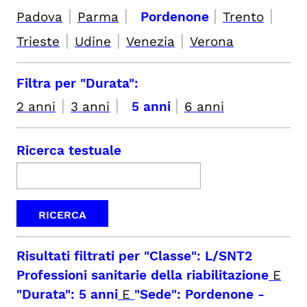
|
|
|
|
Padova
Parma
Pordenone
Trento
|
|
|
Trieste
Udine
Venezia
Verona
Filtra per "Durata":
|
|
|
2 anni
3 anni
5 anni
6 anni
Ricerca testuale
Risultati filtrati per
"Classe": L/SNT2
Professioni sanitarie della riabilitazione
E
"Durata": 5 anni
E
"Sede": Pordenone
-