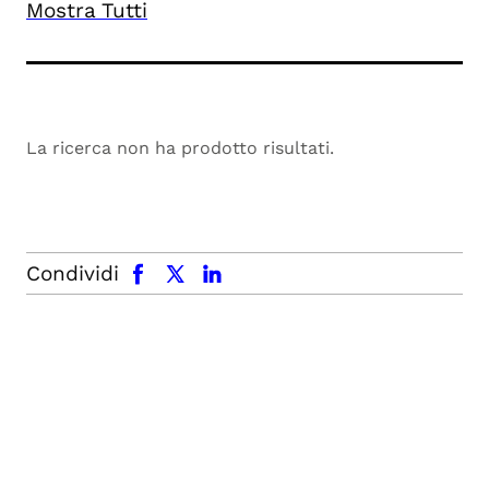
Mostra Tutti
La ricerca non ha prodotto risultati.
facebook
x.com
linkedin
Condividi