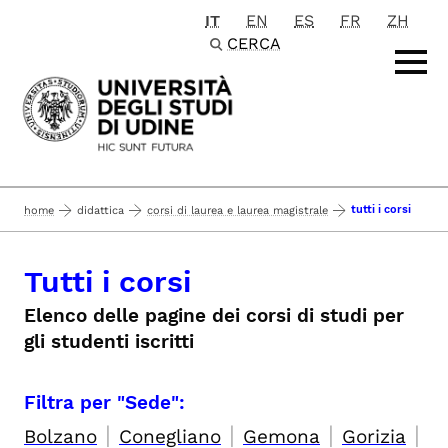
IT
EN
ES
FR
ZH
Passa al contenuto principale
CERCA
tutti i corsi
home
didattica
corsi di laurea e laurea magistrale
Tutti i corsi
Elenco delle pagine dei corsi di studi per
gli studenti iscritti
Filtra per "Sede":
|
|
|
|
Bolzano
Conegliano
Gemona
Gorizia