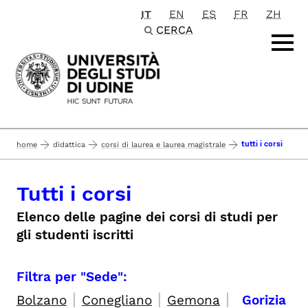
IT
EN
ES
FR
ZH
Passa al contenuto principale
CERCA
tutti i corsi
home
didattica
corsi di laurea e laurea magistrale
Tutti i corsi
Elenco delle pagine dei corsi di studi per
gli studenti iscritti
Filtra per "Sede":
|
|
|
Bolzano
Conegliano
Gemona
Gorizia