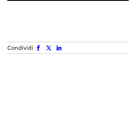
facebook
x.com
linkedin
Condividi