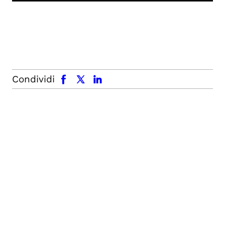
facebook
x.com
linkedin
Condividi