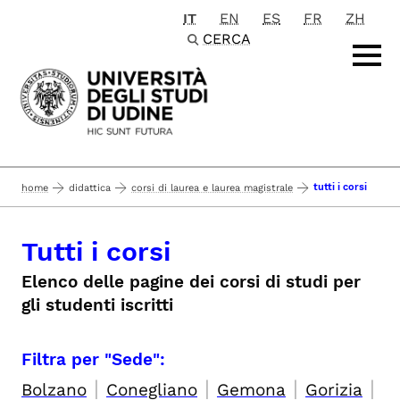
IT
EN
ES
FR
ZH
Passa al contenuto principale
CERCA
tutti i corsi
home
didattica
corsi di laurea e laurea magistrale
Tutti i corsi
Elenco delle pagine dei corsi di studi per
gli studenti iscritti
Filtra per "Sede":
|
|
|
|
Bolzano
Conegliano
Gemona
Gorizia