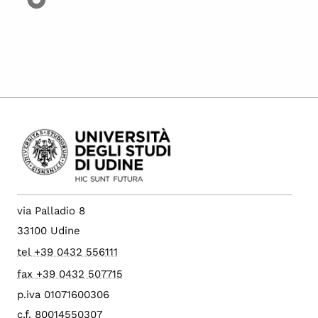
via Palladio 8
33100 Udine
tel +39 0432 556111
fax +39 0432 507715
p.iva 01071600306
c.f. 80014550307