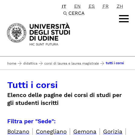
IT
EN
ES
FR
ZH
Passa al contenuto principale
CERCA
tutti i corsi
home
didattica
corsi di laurea e laurea magistrale
Tutti i corsi
Elenco delle pagine dei corsi di studi per
gli studenti iscritti
Filtra per "Sede":
|
|
|
|
Bolzano
Conegliano
Gemona
Gorizia