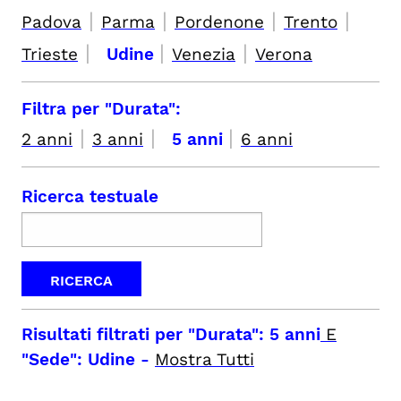
|
|
|
|
Padova
Parma
Pordenone
Trento
|
|
|
Trieste
Udine
Venezia
Verona
Filtra per "Durata":
|
|
|
2 anni
3 anni
5 anni
6 anni
Ricerca testuale
Risultati filtrati per
"Durata": 5 anni
E
"Sede": Udine
-
Mostra Tutti