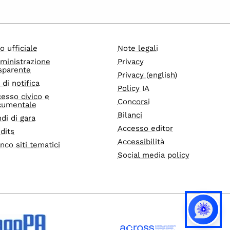
o ufficiale
Note legali
ministrazione
Privacy
sparente
Privacy (english)
i di notifica
Policy IA
esso civico e
Concorsi
cumentale
Bilanci
di di gara
Accesso editor
dits
Accessibilità
nco siti tematici
Social media policy