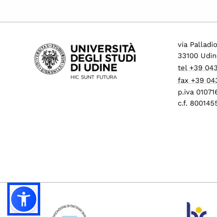
via Palladi
33100 Udin
tel +39 04
fax +39 04
p.iva 0107
c.f. 80014