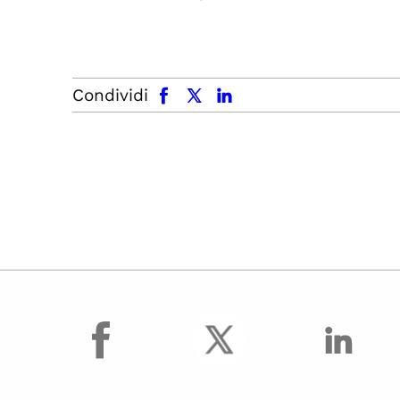
facebook
x.com
linkedin
Condividi
facebook