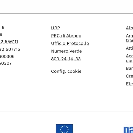
o 8
URP
Alb
e
PEC di Ateneo
Am
tra
32 556111
Ufficio Protocollo
Att
32 507715
Numero Verde
Acc
1600306
800-24-14-33
do
550307
Ban
Config. cookie
Cre
Ele