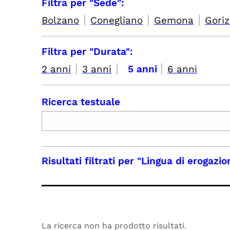
Filtra per "Sede":
|
|
|
Bolzano
Conegliano
Gemona
Goriz
Filtra per "Durata":
|
|
|
2 anni
3 anni
5 anni
6 anni
Ricerca testuale
Risultati filtrati per
"Lingua di erogazion
La ricerca non ha prodotto risultati.