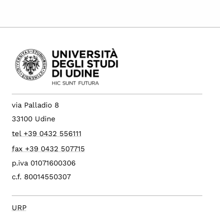
via Palladio 8
33100 Udine
tel +39 0432 556111
fax +39 0432 507715
p.iva 01071600306
c.f. 80014550307
URP