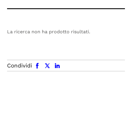
La ricerca non ha prodotto risultati.
facebook
x.com
linkedin
Condividi