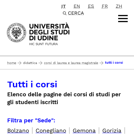
IT
EN
ES
FR
ZH
Passa al contenuto principale
CERCA
tutti i corsi
home
didattica
corsi di laurea e laurea magistrale
Tutti i corsi
Elenco delle pagine dei corsi di studi per
gli studenti iscritti
Filtra per "Sede":
|
|
|
|
Bolzano
Conegliano
Gemona
Gorizia