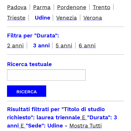
|
|
|
|
Padova
Parma
Pordenone
Trento
|
|
|
Trieste
Udine
Venezia
Verona
Filtra per "Durata":
|
|
|
2 anni
3 anni
5 anni
6 anni
Ricerca testuale
Risultati filtrati per
"Titolo di studio
richiesto": laurea triennale
E
"Durata": 3
anni
E
"Sede": Udine
-
Mostra Tutti