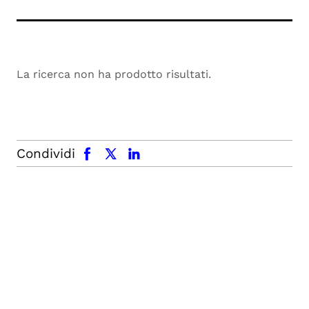
La ricerca non ha prodotto risultati.
facebook
x.com
linkedin
Condividi