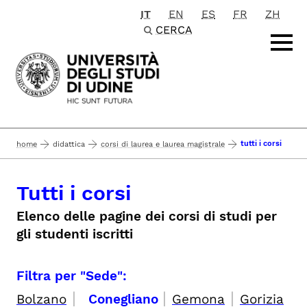
IT
EN
ES
FR
ZH
Passa al contenuto principale
CERCA
tutti i corsi
home
didattica
corsi di laurea e laurea magistrale
Tutti i corsi
Elenco delle pagine dei corsi di studi per
gli studenti iscritti
Filtra per "Sede":
|
|
|
Bolzano
Conegliano
Gemona
Gorizia