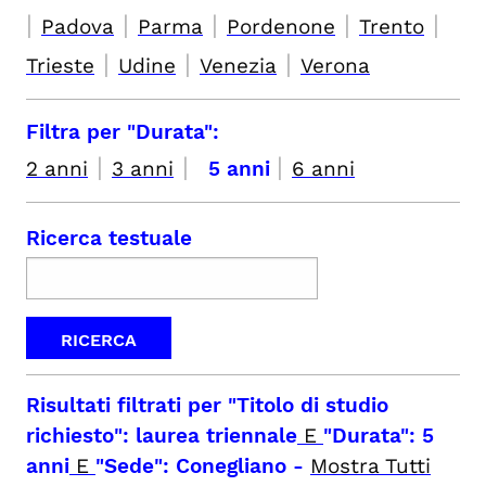
|
|
|
|
|
Padova
Parma
Pordenone
Trento
|
|
|
Trieste
Udine
Venezia
Verona
Filtra per "Durata":
|
|
|
2 anni
3 anni
5 anni
6 anni
Ricerca testuale
Risultati filtrati per
"Titolo di studio
richiesto": laurea triennale
E
"Durata": 5
anni
E
"Sede": Conegliano
-
Mostra Tutti