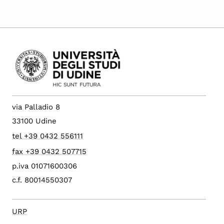
via Palladio 8
33100 Udine
tel +39 0432 556111
fax +39 0432 507715
p.iva 01071600306
c.f. 80014550307
URP