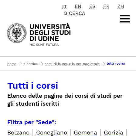
IT
EN
ES
FR
ZH
Passa al contenuto principale
CERCA
tutti i corsi
home
didattica
corsi di laurea e laurea magistrale
Tutti i corsi
Elenco delle pagine dei corsi di studi per
gli studenti iscritti
Filtra per "Sede":
|
|
|
|
Bolzano
Conegliano
Gemona
Gorizia