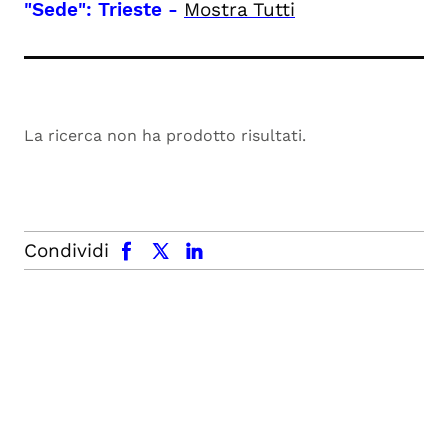
"Sede": Trieste
-
Mostra Tutti
La ricerca non ha prodotto risultati.
facebook
x.com
linkedin
Condividi