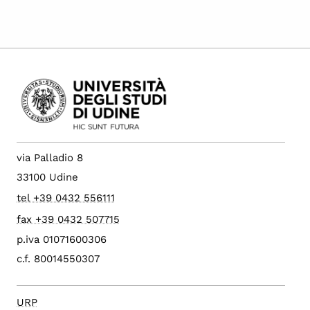
via Palladio 8
33100 Udine
tel +39 0432 556111
fax +39 0432 507715
p.iva 01071600306
c.f. 80014550307
URP