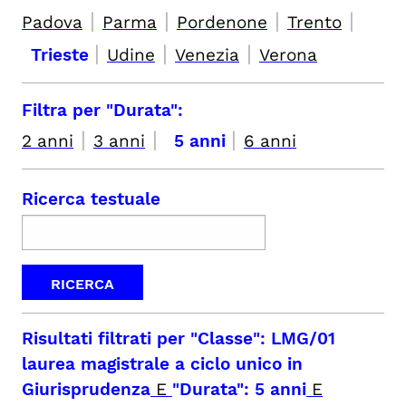
|
|
|
|
Padova
Parma
Pordenone
Trento
|
|
|
Trieste
Udine
Venezia
Verona
Filtra per "Durata":
|
|
|
2 anni
3 anni
5 anni
6 anni
Ricerca testuale
Risultati filtrati per
"Classe": LMG/01
laurea magistrale a ciclo unico in
Giurisprudenza
E
"Durata": 5 anni
E