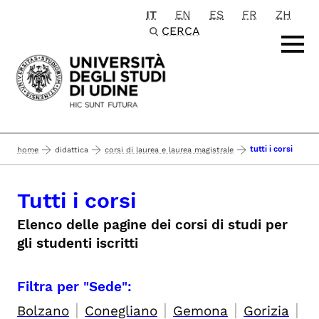
IT
EN
ES
FR
ZH
Passa al contenuto principale
CERCA
tutti i corsi
home
didattica
corsi di laurea e laurea magistrale
Tutti i corsi
Elenco delle pagine dei corsi di studi per
gli studenti iscritti
Filtra per "Sede":
|
|
|
|
Bolzano
Conegliano
Gemona
Gorizia