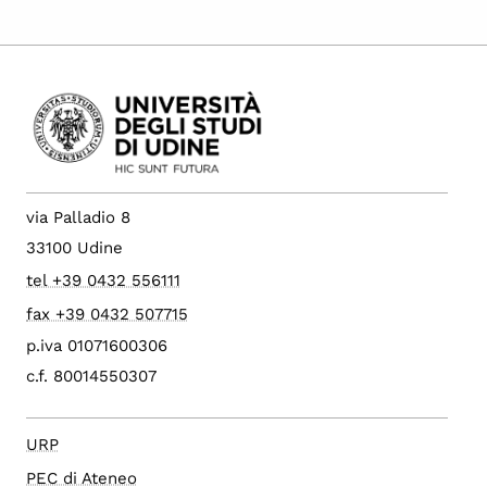
via Palladio 8
33100 Udine
tel +39 0432 556111
fax +39 0432 507715
p.iva 01071600306
c.f. 80014550307
URP
PEC di Ateneo