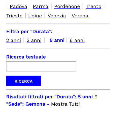
|
|
|
|
|
Padova
Parma
Pordenone
Trento
|
|
|
Trieste
Udine
Venezia
Verona
Filtra per "Durata":
|
|
|
2 anni
3 anni
5 anni
6 anni
Ricerca testuale
Risultati filtrati per
"Durata": 5 anni
E
"Sede": Gemona
-
Mostra Tutti