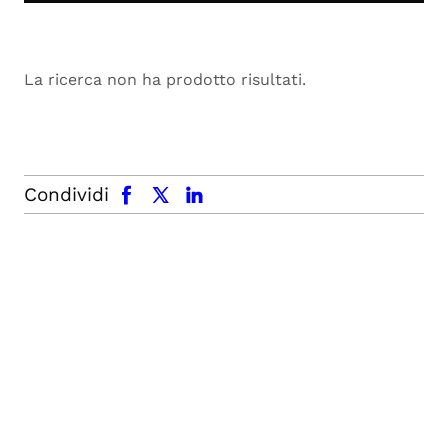
La ricerca non ha prodotto risultati.
facebook
x.com
linkedin
Condividi