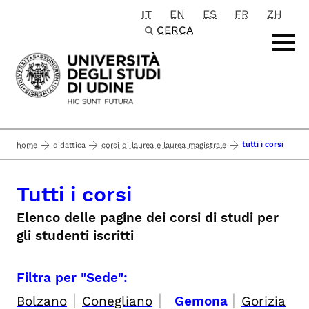
IT
EN
ES
FR
ZH
Passa al contenuto principale
CERCA
tutti i corsi
home
didattica
corsi di laurea e laurea magistrale
Tutti i corsi
Elenco delle pagine dei corsi di studi per
gli studenti iscritti
Filtra per "Sede":
|
|
|
Bolzano
Conegliano
Gemona
Gorizia