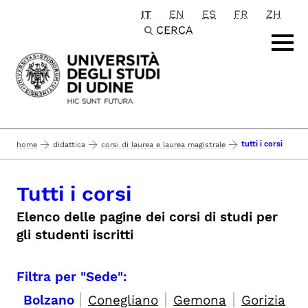
IT
EN
ES
FR
ZH
Passa al contenuto principale
CERCA
tutti i corsi
home
didattica
corsi di laurea e laurea magistrale
Tutti i corsi
Elenco delle pagine dei corsi di studi per
gli studenti iscritti
Filtra per "Sede":
|
|
|
Bolzano
Conegliano
Gemona
Gorizia