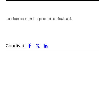
La ricerca non ha prodotto risultati.
facebook
x.com
linkedin
Condividi