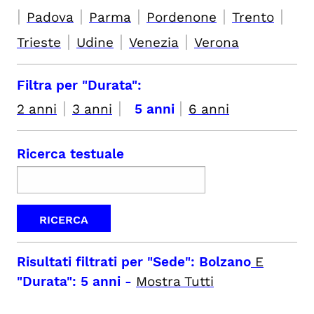
|
|
|
|
|
Padova
Parma
Pordenone
Trento
|
|
|
Trieste
Udine
Venezia
Verona
Filtra per "Durata":
|
|
|
2 anni
3 anni
5 anni
6 anni
Ricerca testuale
Risultati filtrati per
"Sede": Bolzano
E
"Durata": 5 anni
-
Mostra Tutti