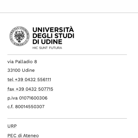
via Palladio 8
33100 Udine
tel +39 0432 556111
fax +39 0432 507715
p.iva 01071600306
c.f. 80014550307
URP
PEC di Ateneo